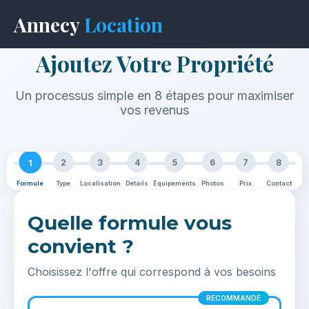
Annecy
Location
Ajoutez Votre Propriété
Un processus simple en 8 étapes pour maximiser
vos revenus
1
2
3
4
5
6
7
8
Formule
Type
Localisation
Détails
Équipements
Photos
Prix
Contact
Quelle formule vous
convient ?
Choisissez l'offre qui correspond à vos besoins
RECOMMANDÉ