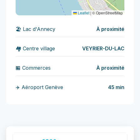
Leaflet
|
© OpenStreetMap
🏖️ Lac d'Annecy
À proximité
🏘️ Centre village
VEYRIER-DU-LAC
🏪 Commerces
À proximité
✈️ Aéroport Genève
45 min