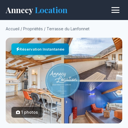
Annecy
Location
Accueil
/
Propriétés
/
Terrasse du Lanfonnet
Réservation Instantanée
1 photos