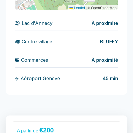
Leaflet
|
© OpenStreetMap
🏖️ Lac d'Annecy
À proximité
🏘️ Centre village
BLUFFY
🏪 Commerces
À proximité
✈️ Aéroport Genève
45 min
€200
A partir de