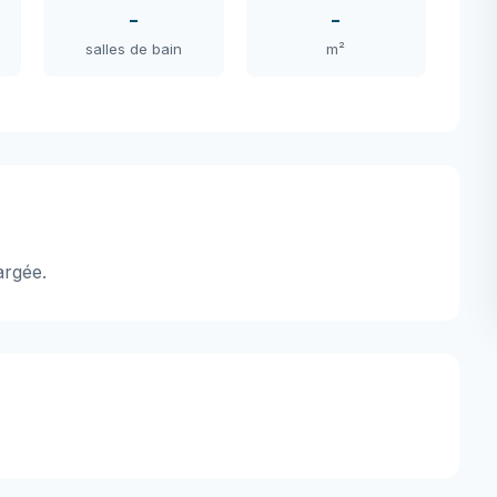
-
-
salles de bain
m²
argée.