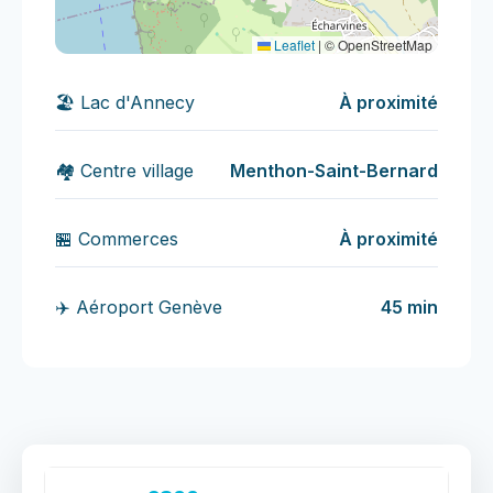
Leaflet
|
© OpenStreetMap
🏖️ Lac d'Annecy
À proximité
🏘️ Centre village
Menthon-Saint-Bernard
🏪 Commerces
À proximité
✈️ Aéroport Genève
45 min