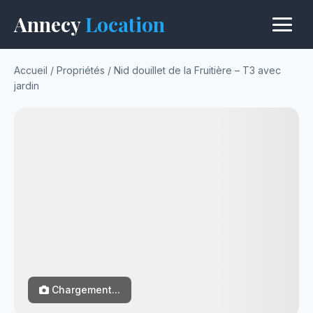
Annecy
Location
Accueil
/
Propriétés
/
Nid douillet de la Fruitière – T3 avec
jardin
Chargement...