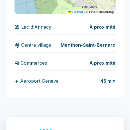
Leaflet
|
© OpenStreetMap
🏖️ Lac d'Annecy
À proximité
🏘️ Centre village
Menthon-Saint-Bernard
🏪 Commerces
À proximité
✈️ Aéroport Genève
45 min