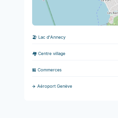
🏖️ Lac d'Annecy
🏘️ Centre village
🏪 Commerces
✈️ Aéroport Genève