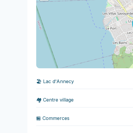
🏖️ Lac d'Annecy
🏘️ Centre village
🏪 Commerces