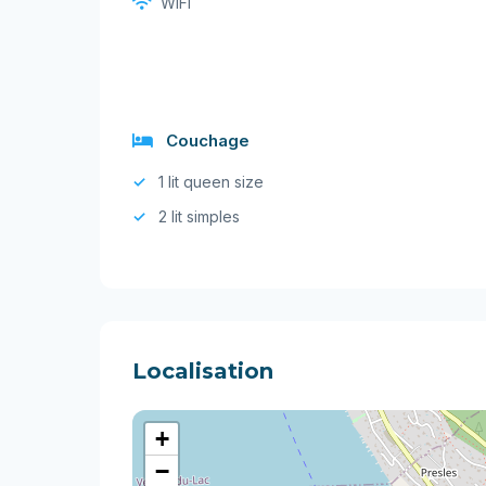
WiFi
Couchage
1 lit queen size
2 lit simples
Localisation
+
−