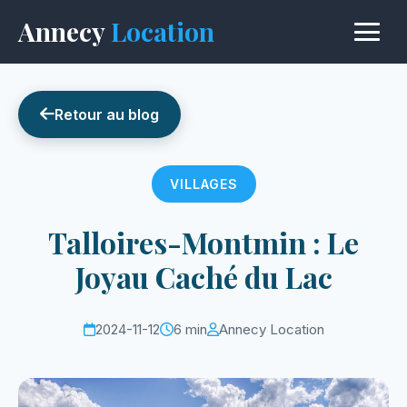
Annecy
Location
Retour au blog
VILLAGES
Talloires-Montmin : Le
Joyau Caché du Lac
2024-11-12
6 min
Annecy Location