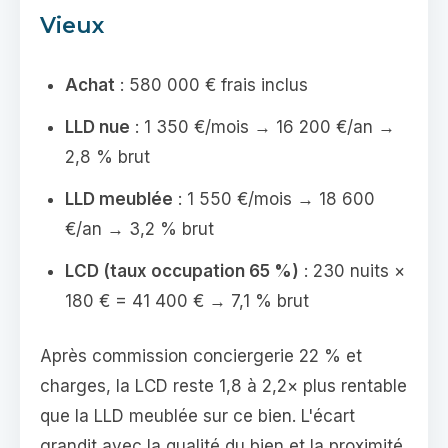
Vieux
Achat
: 580 000 € frais inclus
LLD nue
: 1 350 €/mois → 16 200 €/an →
2,8 % brut
LLD meublée
: 1 550 €/mois → 18 600
€/an → 3,2 % brut
LCD (taux occupation 65 %)
: 230 nuits ×
180 € = 41 400 € → 7,1 % brut
Après commission conciergerie 22 % et
charges, la LCD reste 1,8 à 2,2× plus rentable
que la LLD meublée sur ce bien. L'écart
grandit avec la qualité du bien et la proximité