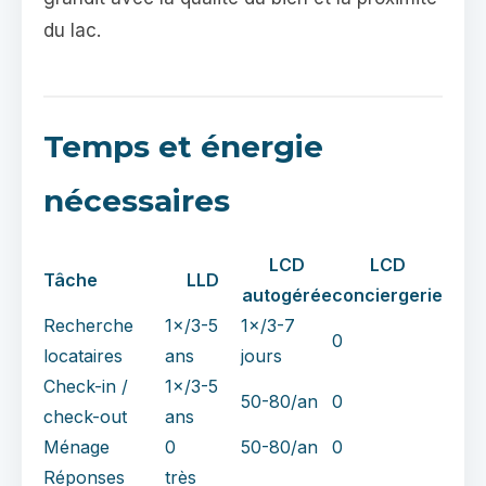
du lac.
Temps et énergie
nécessaires
LCD
LCD
Tâche
LLD
autogérée
conciergerie
Recherche
1×/3-5
1×/3-7
0
locataires
ans
jours
Check-in /
1×/3-5
50-80/an
0
check-out
ans
Ménage
0
50-80/an
0
Réponses
très